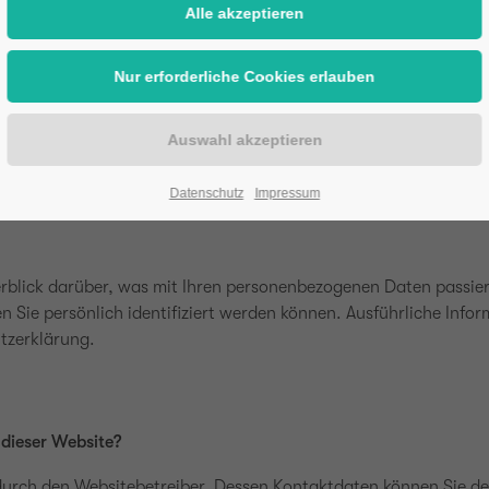
en betroffene Personen mittels dieser Datenschutzerklärung ü
erantwortlicher zahlreiche technische und organisatorische M
verarbeiteten personenbezogenen Daten sicherzustellen. Dennoc
 ein absoluter Schutz nicht gewährleistet werden kann. Aus dies
en, beispielsweise telefonisch, an uns zu übermitteln.
ck
Datenschutz
Impressum
rblick darüber, was mit Ihren personenbezogenen Daten passier
n Sie persönlich identifiziert werden können. Ausführliche In
tzerklärung.
 dieser Website?
t durch den Websitebetreiber. Dessen Kontaktdaten können Sie 