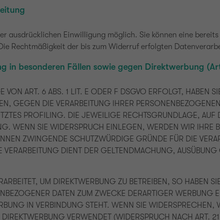
beitung
r ausdrücklichen Einwilligung möglich. Sie können eine bereits e
. Die Rechtmäßigkeit der bis zum Widerruf erfolgten Datenverarb
g in besonderen Fällen sowie gegen Direktwerbung (Ar
ON ART. 6 ABS. 1 LIT. E ODER F DSGVO ERFOLGT, HABEN SI
BEN, GEGEN DIE VERARBEITUNG IHRER PERSONENBEZOGENEN
TZTES PROFILING. DIE JEWEILIGE RECHTSGRUNDLAGE, AUF 
NG. WENN SIE WIDERSPRUCH EINLEGEN, WERDEN WIR IHR
KÖNNEN ZWINGENDE SCHUTZWÜRDIGE GRÜNDE FÜR DIE VERAR
IE VERARBEITUNG DIENT DER GELTENDMACHUNG, AUSÜBUN
RBEITET, UM DIREKTWERBUNG ZU BETREIBEN, SO HABEN SI
ENBEZOGENER DATEN ZUM ZWECKE DERARTIGER WERBUNG EIN
ERBUNG IN VERBINDUNG STEHT. WENN SIE WIDERSPRECHEN
DIREKTWERBUNG VERWENDET (WIDERSPRUCH NACH ART. 21 