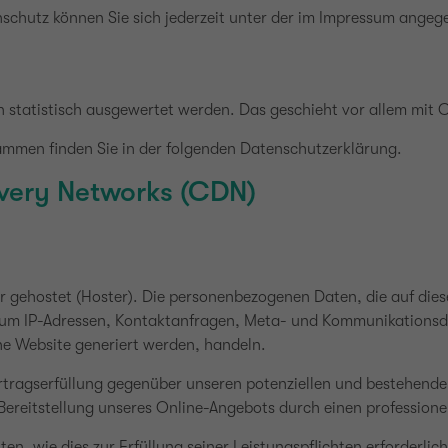
schutz können Sie sich jederzeit unter der im Impressum ange
en statistisch ausgewertet werden. Das geschieht vor allem m
rammen finden Sie in der folgenden Datenschutzerklärung.
ivery Networks (CDN)
er gehostet (Hoster). Die personenbezogenen Daten, die auf die
 a. um IP-Adressen, Kontaktanfragen, Meta- und Kommunikation
ne Website generiert werden, handeln.
rtragserfüllung gegenüber unseren potenziellen und bestehenden
 Bereitstellung unseres Online-Angebots durch einen professionell
ten, wie dies zur Erfüllung seiner Leistungspflichten erforderlic