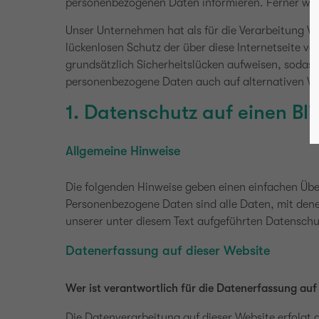
personenbezogenen Daten informieren. Ferner werd
Unser Unternehmen hat als für die Verarbeitung V
lückenlosen Schutz der über diese Internetseite 
grundsätzlich Sicherheitslücken aufweisen, sodass
personenbezogene Daten auch auf alternativen Weg
1. Datenschutz auf einen Bli
Allgemeine Hinweise
Die folgenden Hinweise geben einen einfachen Übe
Personenbezogene Daten sind alle Daten, mit dene
unserer unter diesem Text aufgeführten Datenschu
Datenerfassung auf dieser Website
Wer ist verantwortlich für die Datenerfassung auf
Die Datenverarbeitung auf dieser Website erfolg