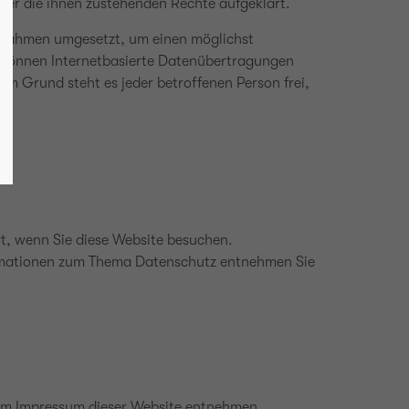
ber die ihnen zustehenden Rechte aufgeklärt.
aßnahmen umgesetzt, um einen möglichst
h können Internetbasierte Datenübertragungen
em Grund steht es jeder betroffenen Person frei,
t, wenn Sie diese Website besuchen.
formationen zum Thema Datenschutz entnehmen Sie
dem Impressum dieser Website entnehmen.