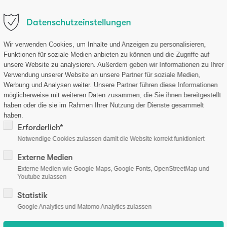
.de
Datenschutzeinstellungen
ternehmen
Forschung
Produkte
Aktuelles
Sh
Wir verwenden Cookies, um Inhalte und Anzeigen zu personalisieren,
Funktionen für soziale Medien anbieten zu können und die Zugriffe auf
unsere Website zu analysieren. Außerdem geben wir Informationen zu Ihrer
Verwendung unserer Website an unsere Partner für soziale Medien,
Werbung und Analysen weiter. Unsere Partner führen diese Informationen
möglicherweise mit weiteren Daten zusammen, die Sie ihnen bereitgestellt
haben oder die sie im Rahmen Ihrer Nutzung der Dienste gesammelt
haben.
Erforderlich*
 Unternehmen. Datenschutz hat für uns einen besonders hohen St
Notwendige Cookies zulassen damit die Website korrekt funktioniert
r Daten möglich. Sofern eine betroffene Person besondere Ser
Externe Medien
jedoch eine Verarbeitung personenbezogener Daten erforderlich
Externe Medien wie Google Maps, Google Fonts, OpenStreetMap und
arbeitung keine gesetzliche Grundlage, holen wir generell eine E
Youtube zulassen
lsweise des Namens, der Anschrift, E-Mail-Adresse oder Telefo
Statistik
d in Übereinstimmung mit den geltenden landesspezifischen D
Google Analytics und Matomo Analytics zulassen
ie Öffentlichkeit über Art, Umfang und Zweck der von uns erh