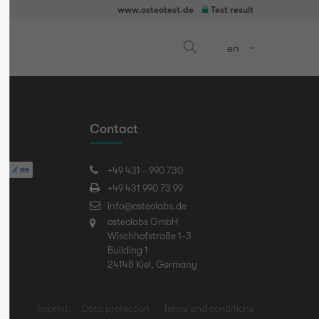
www.osteotest.de
Test result
en
Contact
+49 431 - 990 730
+49 431 990 73 99
info@osteolabs.de
osteolabs GmbH
Wischhofstraße 1-3
Building 1
24148 Kiel, Germany
Imprint
Data protection
Terms and conditions