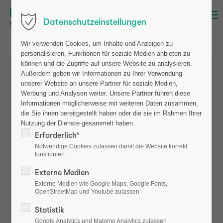
Menü
Datenschutzeinstellungen
Wir verwenden Cookies, um Inhalte und Anzeigen zu
personalisieren, Funktionen für soziale Medien anbieten zu
können und die Zugriffe auf unsere Website zu analysieren.
Außerdem geben wir Informationen zu Ihrer Verwendung
unserer Website an unsere Partner für soziale Medien,
Bestätigung Ihrer Kontaktanfrage
Werbung und Analysen weiter. Unsere Partner führen diese
Informationen möglicherweise mit weiteren Daten zusammen,
die Sie ihnen bereitgestellt haben oder die sie im Rahmen Ihrer
Wir freuen uns über Ihr Interesse und bestätigen hiermit den
Nutzung der Dienste gesammelt haben.
Erhalt Ihrer Anfrage.
Erforderlich*
Notwendige Cookies zulassen damit die Website korrekt
Unser Team wird Ihre Anfrage sorgfältig prüfen und sich in
funktioniert
Kürze mit Ihnen in Verbindung setzen, um weitere Details zu
Externe Medien
besprechen und Ihre Fragen zu beantworten.
Externe Medien wie Google Maps, Google Fonts,
OpenStreetMap und Youtube zulassen
Bei dringenden Angelegenheiten können Sie uns auch
telefonisch unter 0431 - 990 730 erreichen.
Statistik
Google Analytics und Matomo Analytics zulassen