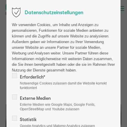
Menu
Datenschutzeinstellungen
Wir verwenden Cookies, um Inhalte und Anzeigen zu
Advisory Board
personalisieren, Funktionen für soziale Medien anbieten zu
können und die Zugriffe auf unsere Website zu analysieren.
Außerdem geben wir Informationen zu Ihrer Verwendung
The osteolabs Advisory Board advises the company and
unserer Website an unsere Partner für soziale Medien,
management on strategic and business issues and
Werbung und Analysen weiter. Unsere Partner führen diese
consists of experienced strategic advisors from various
Informationen möglicherweise mit weiteren Daten zusammen,
industries. We benefit from their entrepreneurial
die Sie ihnen bereitgestellt haben oder die sie im Rahmen Ihrer
experience and expert knowledge, as the Advisory Board
Nutzung der Dienste gesammelt haben.
Erforderlich*
points out new approaches, identifies solutions in crisis
Notwendige Cookies zulassen damit die Website korrekt
situations and thus helps to reduce the risk of wrong
funktioniert
decisions and identify new trends.
Externe Medien
Externe Medien wie Google Maps, Google Fonts,
OpenStreetMap und Youtube zulassen
Statistik
Google Analytics und Matomo Analytics zulassen