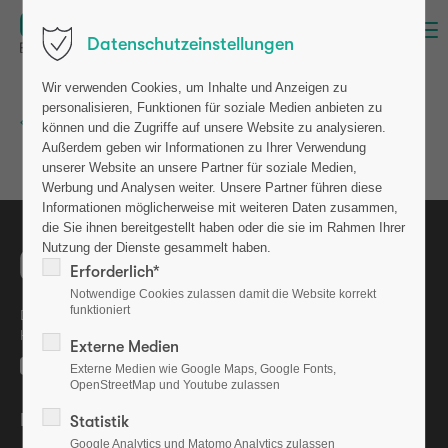
Menü
Datenschutzeinstellungen
Wir verwenden Cookies, um Inhalte und Anzeigen zu
personalisieren, Funktionen für soziale Medien anbieten zu
Zurück zur Newsübersicht
können und die Zugriffe auf unsere Website zu analysieren.
Außerdem geben wir Informationen zu Ihrer Verwendung
unserer Website an unsere Partner für soziale Medien,
Werbung und Analysen weiter. Unsere Partner führen diese
Informationen möglicherweise mit weiteren Daten zusammen,
die Sie ihnen bereitgestellt haben oder die sie im Rahmen Ihrer
Nutzung der Dienste gesammelt haben.
Erforderlich*
Notwendige Cookies zulassen damit die Website korrekt
funktioniert
Die osteolabs GmbH ist eine Ausgründung aus dem GEOMAR
Helmholtz-Zentrum für Ozeanforschung Kiel.
Externe Medien
Externe Medien wie Google Maps, Google Fonts,
OpenStreetMap und Youtube zulassen
Bewerten Sie uns auf
Statistik
Google Analytics und Matomo Analytics zulassen