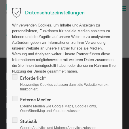
Menü
Datenschutzeinstellungen
Wir verwenden Cookies, um Inhalte und Anzeigen zu
personalisieren, Funktionen für soziale Medien anbieten zu
Zurück zur Newsübersicht
können und die Zugriffe auf unsere Website zu analysieren.
Außerdem geben wir Informationen zu Ihrer Verwendung
unserer Website an unsere Partner für soziale Medien,
Werbung und Analysen weiter. Unsere Partner führen diese
Informationen möglicherweise mit weiteren Daten zusammen,
die Sie ihnen bereitgestellt haben oder die sie im Rahmen Ihrer
Nutzung der Dienste gesammelt haben.
Erforderlich*
Notwendige Cookies zulassen damit die Website korrekt
funktioniert
Die osteolabs GmbH ist eine Ausgründung aus dem GEOMAR
Helmholtz-Zentrum für Ozeanforschung Kiel.
Externe Medien
Externe Medien wie Google Maps, Google Fonts,
OpenStreetMap und Youtube zulassen
Bewerten Sie uns auf
Statistik
Google Analytics und Matomo Analytics zulassen