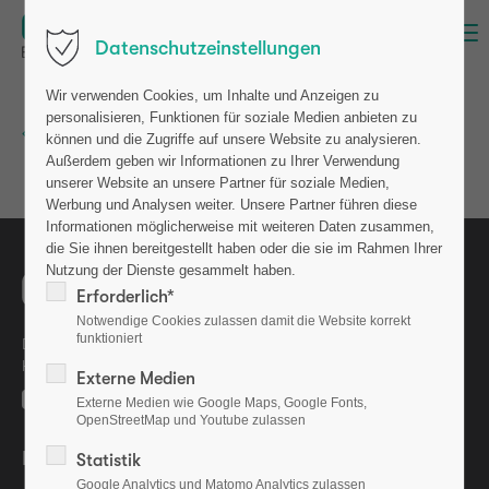
Menü
Datenschutzeinstellungen
Wir verwenden Cookies, um Inhalte und Anzeigen zu
personalisieren, Funktionen für soziale Medien anbieten zu
Zurück zur Newsübersicht
können und die Zugriffe auf unsere Website zu analysieren.
Außerdem geben wir Informationen zu Ihrer Verwendung
unserer Website an unsere Partner für soziale Medien,
Werbung und Analysen weiter. Unsere Partner führen diese
Informationen möglicherweise mit weiteren Daten zusammen,
die Sie ihnen bereitgestellt haben oder die sie im Rahmen Ihrer
Nutzung der Dienste gesammelt haben.
Erforderlich*
Notwendige Cookies zulassen damit die Website korrekt
funktioniert
Die osteolabs GmbH ist eine Ausgründung aus dem GEOMAR
Helmholtz-Zentrum für Ozeanforschung Kiel.
Externe Medien
Externe Medien wie Google Maps, Google Fonts,
OpenStreetMap und Youtube zulassen
Bewerten Sie uns auf
Statistik
Google Analytics und Matomo Analytics zulassen