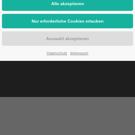
es
Sicherheit
e
ierung
orische Informationen
ensanlagen-Informationsblatt
em. §§ 2a
Datenschutz
Impressum