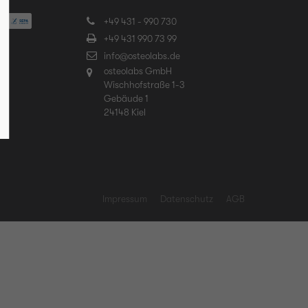
+49 431 - 990 730
+49 431 990 73 99
info@osteolabs.de
osteolabs GmbH
Wischhofstraße 1-3
Gebäude 1
24148 Kiel
Impressum
Datenschutz
AGB