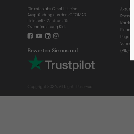
Die osteolabs GmbH ist eine
Aktuell
Ausgründung aus dem GEOMAR
Presse
Helmholtz-Zentrum für
Karrier
Ozeanforschung Kiel.
Finanz
Regulat
Vermög
Bewerten Sie uns auf
(VIB) g
Copyright 2026. All Rights Reserved.