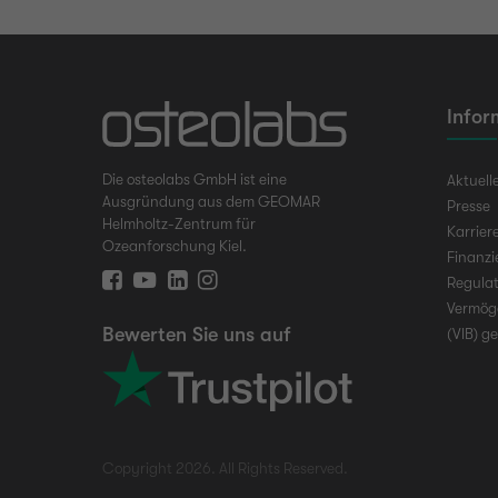
Infor
Die osteolabs GmbH ist eine
Aktuell
Ausgründung aus dem GEOMAR
Presse
Helmholtz-Zentrum für
Karrier
Ozeanforschung Kiel.
Finanz
Regulat
Vermög
Bewerten Sie uns auf
(VIB) g
Copyright 2026. All Rights Reserved.