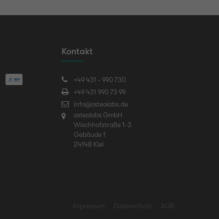
Kontakt
+49 431 - 990 730
+49 431 990 73 99
info@osteolabs.de
osteolabs GmbH
Wischhofstraße 1-3
Gebäude 1
24148 Kiel
Impressum
Datenschutz
AGB