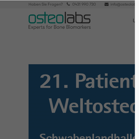
Haben Sie Fragen?
0431 990 730
info@osteolabs
Un