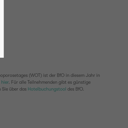
eoporosetages (WOT) ist der BfO in diesem Jahr in
e
hier
. Für alle Teilnehmenden gibt es günstige
 Sie über das
Hotelbuchungstool
des BfO.