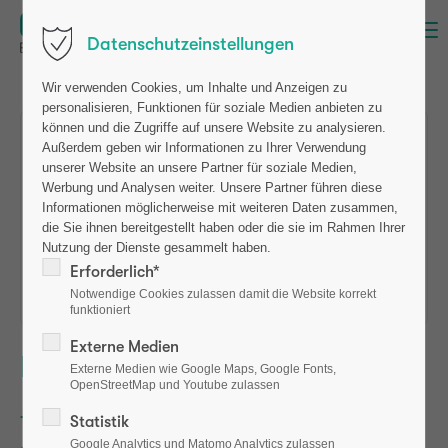
Menü
Datenschutzeinstellungen
Wir verwenden Cookies, um Inhalte und Anzeigen zu
personalisieren, Funktionen für soziale Medien anbieten zu
können und die Zugriffe auf unsere Website zu analysieren.
Außerdem geben wir Informationen zu Ihrer Verwendung
Pressemitteilungen
unserer Website an unsere Partner für soziale Medien,
Werbung und Analysen weiter. Unsere Partner führen diese
Presseberichte
Informationen möglicherweise mit weiteren Daten zusammen,
die Sie ihnen bereitgestellt haben oder die sie im Rahmen Ihrer
Pressebilder
Nutzung der Dienste gesammelt haben.
Erforderlich*
Pressekontakt
Notwendige Cookies zulassen damit die Website korrekt
funktioniert
Externe Medien
Pressemitteilungen
Externe Medien wie Google Maps, Google Fonts,
OpenStreetMap und Youtube zulassen
10.06.2025/osteolabs GmbH and labor team w
Statistik
Google Analytics und Matomo Analytics zulassen