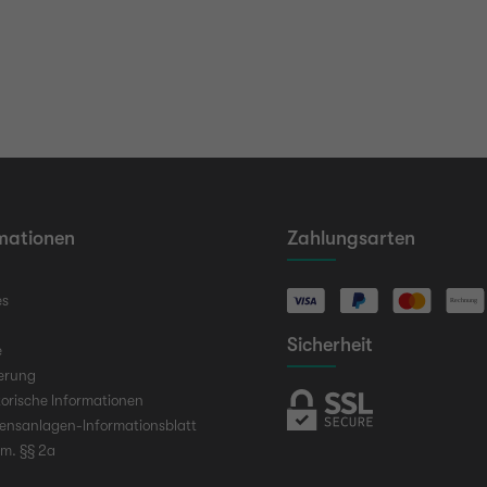
mationen
Zahlungsarten
es
Sicherheit
e
ierung
orische Informationen
ensanlagen-Informationsblatt
em. §§ 2a