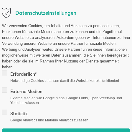
.de
Datenschutzeinstellungen
ternehmen
Forschung
Produkte
Aktuelles
Sh
Wir verwenden Cookies, um Inhalte und Anzeigen zu personalisieren,
Funktionen für soziale Medien anbieten zu können und die Zugriffe auf
unsere Website zu analysieren. Außerdem geben wir Informationen zu Ihrer
Verwendung unserer Website an unsere Partner für soziale Medien,
Werbung und Analysen weiter. Unsere Partner führen diese Informationen
möglicherweise mit weiteren Daten zusammen, die Sie ihnen bereitgestellt
haben oder die sie im Rahmen Ihrer Nutzung der Dienste gesammelt
es
haben.
Erforderlich*
if médical a été conçu conformément à l'article 22 du règlement (
Notwendige Cookies zulassen damit die Website korrekt funktioniert
onformément à l'article 22 du RDM. La procédure d'analyse est 
Externe Medien
l'Ordre fédéral des médecins allemand relative à l'assurance 
Externe Medien wie Google Maps, Google Fonts, OpenStreetMap und
nforme aux dispositions du règlement européen 2017/746 (IVDR), a
Youtube zulassen
Statistik
élécharger:
Google Analytics und Matomo Analytics zulassen