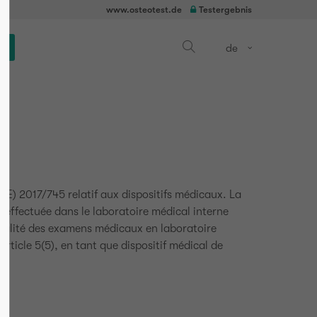
www.osteotest.de
Testergebnis
op
de
UE) 2017/745 relatif aux dispositifs médicaux. La
effectuée dans le laboratoire médical interne
qualité des examens médicaux en laboratoire
rticle 5(5), en tant que dispositif médical de