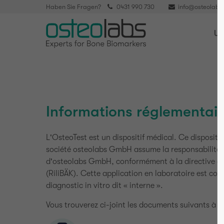
Haben Sie Fragen?
0431 990 730
info@osteolabs
Un
Informations réglementair
L'OsteoTest est un dispositif médical. Ce disposit
société osteolabs GmbH assume la responsabilité c
d'osteolabs GmbH, conformément à la directive de 
(RiliBÄK). Cette application en laboratoire est co
diagnostic in vitro dit « interne ».
Vous trouverez ci-joint les documents suivants à t