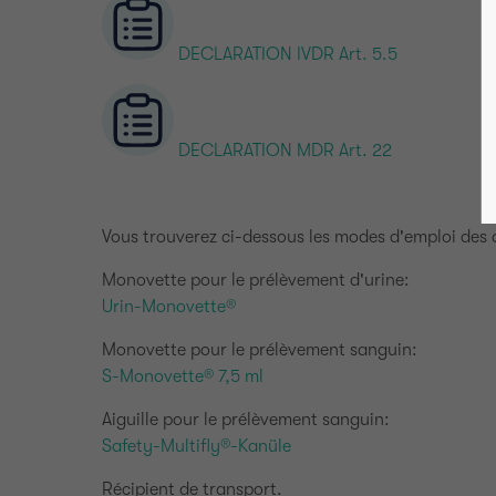
DECLARATION IVDR Art. 5.5
DECLARATION MDR Art. 22
Vous trouverez ci-dessous les modes d'emploi des d
Monovette pour le prélèvement d'urine:
Urin-Monovette®
Monovette pour le prélèvement sanguin:
S-Monovette® 7,5 ml
Aiguille pour le prélèvement sanguin:
Safety-Multifly®-Kanüle
Récipient de transport.